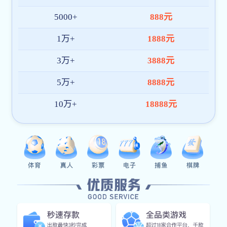
理解他在比赛中的重要性以及对团队合作的促进作
用。
1、干拔三分技巧分析
三球作为一名优秀的投手，他的干拔三分技巧堪称一
绝。在比赛中，他能够迅速调整自己的投篮姿势，即
使在防守压力下也能保持精准度。这种能力不仅需要
出色的身体素质，更需要多年的训练和比赛经验积
累。每当他接到传球后，迅速起跳投篮，总能让对手
措手不及。
此外，三球在选择投篮时机上极为敏锐。他擅长利用
突破制造空间，从而为自己创造投篮机会。有时，他
甚至会在防守者面前进行高难度的干拔，这种自信和
果断，是他能够频繁得分的重要原因。正是由于这种