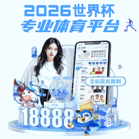
立即注册
博鱼boyu体育官方网站
带您
畅享全球体育盛事
专业平台，数据精准，
高清直播
覆盖热门体育项
目。
聚焦足球、篮球、电竞等赛事，
每日内容实时更
新
。
极速访问
下载APP