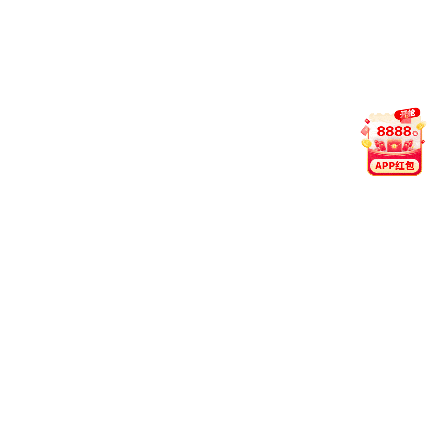
4、对球队士气影响
个别优秀运动员常常会因为自身出色表现而吸引媒体
关注，但真正伟大的运动员则会通过自己的行为提升
整支球队士气。对于“三球”来说，他恰好就是这样的
人物。他以积极向上的态度感染着周围的人，无论发
生怎样的不利情况，都始终充满热情，全力以赴投入
到比赛之中。
每当他命中一记漂亮的干拔三分或者完成一次精彩助
攻，全场观众都会为之欢呼，这样氛围进一步激励着
其他队员，也让他们愿意跟随他的脚步，共同拼搏。
此外，在逆境时期，当其他人可能会感到沮丧的时
候，三球总能以其昂扬斗志鼓舞大家，因此增强了整
个团队抗压能力，提高了战斗意志。