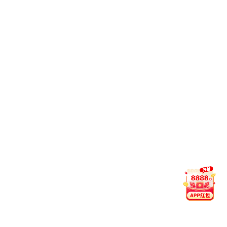
博鱼boyu体育官方网站 App · 为热
爱而生
整合博鱼·(boyu)体育官方网站-BOYU SPORTS赛事数据、社
区互动与隐私防护于一体，打造便捷轻量的掌上观看体验。
极速体验
操作迅速、无卡顿、启动响应流畅，满足快节奏观赛需求。