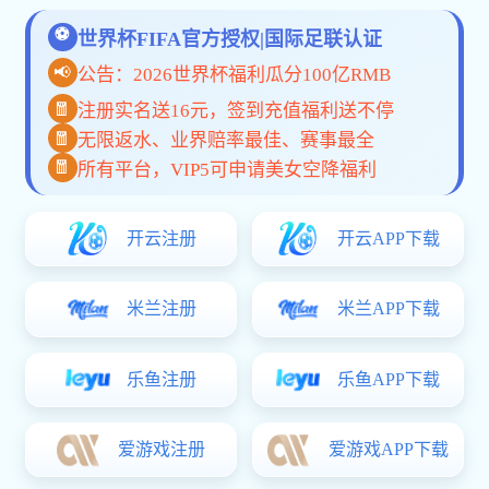
赛事进程秒速刷新，第一时间获取比分动态。
互动社区
聚集热爱体育的用户群体，共享观点与激情。
数据洞察
全维度数据支持，辅助理解赛事走势。