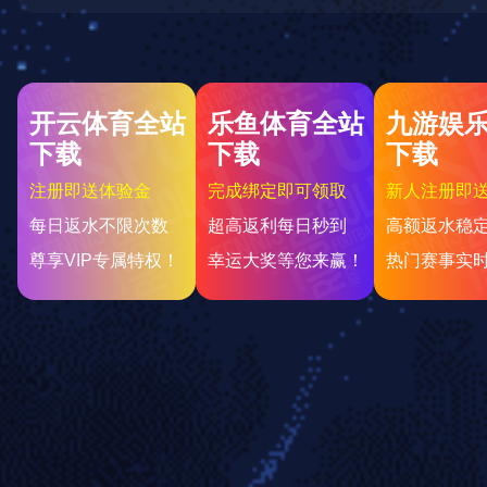
球迷们提供了更深入
1、新战术
陈哲超指出，新任教
合，希望通过控球来
配合和个人能力的发
为了有效实施这一新
的默契，通过不断地
争取更多出场时间和
此外，陈哲超还强调
随着赛季深入，球队
2、球员适
面对新的战术体系，