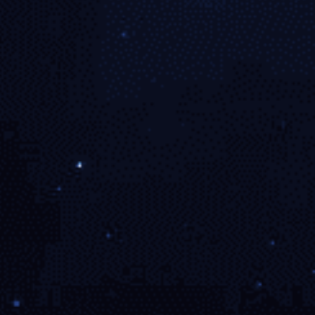
7.
道苏姆分析麦克丹尼尔斯防守优势文班亚马
2026-06-19
8.
香波特分析布伦森表现认为小后卫难以成为
2026-06-13
认识 博鱼boyu体育官方网站
博鱼boyu体育官方网站官方网站【KY1.AC】官网认证
网站、网页版、平台、网址、地址、注册、娱乐，博鱼bo