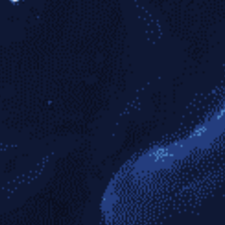
评估整体表现，以及从中获取成长经验的重要性。因此，在短期
样的心态也有助于减轻年轻球员在压力下所面临的不安，让他们
于外界期待。这一观点得到许多同事和专家的一致认同，并成为
望与目标
达了对球队发展的乐观态度，并提出了一系列明确目标。他指出
团队打造成一个高效且富有竞争力的集体，以便在联赛中争取更
现短期目标之外，还需要兼顾长远发展，比如培养年轻人才，提
续输出优秀球员，为未来打下坚实基础。
持者共同见证这一过程，并给予球队更多包容与支持，因为只有
的带领下，全队上下都充满干劲，相信明天会更好！