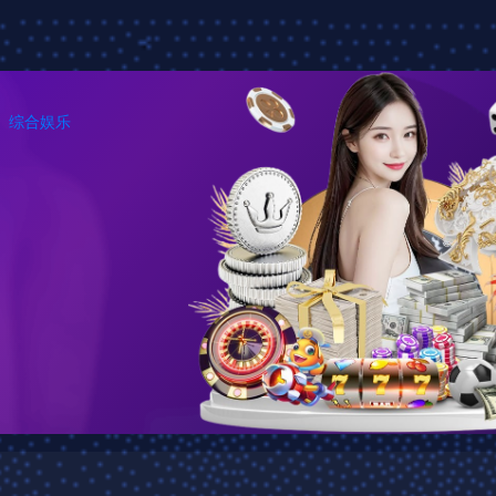
App
关于我们
体育看点
带您畅享全球
门体育项目。
容实时更新
。