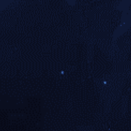
1.
伦纳德半场表现惊艳20次听牌轻松砍下19分
2026-05-19
2.
费尔顿呼吁雷霆引进字母哥以增强明年与马
2026-06-19
3.
雷森德手球犯规被判红牌VAR回放揭示防守
2026-06-18
4.
韩国裁判执法中国女足对阵中国台北女足比
2026-06-01
5.
新鹏城官方宣布租借巴甲后卫加布里埃尔哈
2026-07-29
6.
罗马诺曝弗洛伦蒂诺即将正式宣布邓弗里斯
2026-06-17