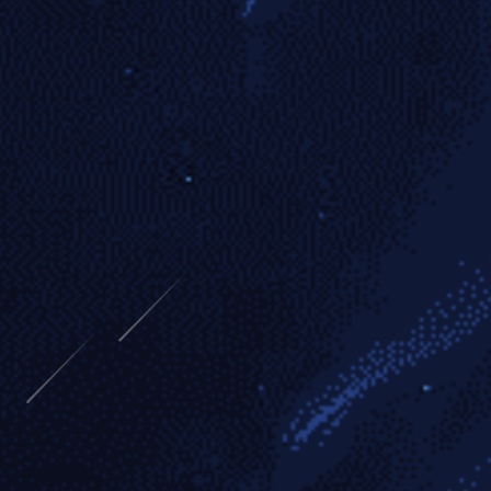
应，但他们很快就意
努力，就一定能融入
为了帮助球员更快地
术中的定位。同时，
进。
尽管适应过程中难免
获成果。而这种信任
3、对客场
关于客场比赛拿到1
得胜利，但能够全身
以稳固为主的发展方
他说：“我们不能单纯