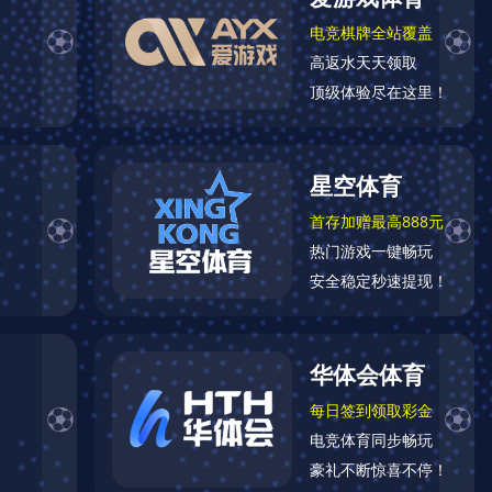
分可接受
表示新任教练带来了新
结果，这体现了他对球
，包括新战术理念的实
目前的发展状况，也为