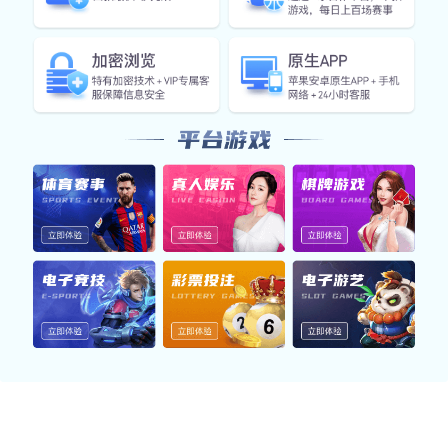
最后，随着欧洲足球转会市场愈发活跃，各大俱乐部
之间的人才争夺战也愈演愈烈。在这种环境下，国米
必须保持敏锐，以便及时锁定合适的人选。而此次实
地考察正是为了确保他们不会错失任何一个潜在的新
星机会。
2、安德雷·桑托斯表现分析
安德雷·桑托斯是一名备受期待的新秀，他以出色的技
术和场上意识赢得了教练组和媒体的一致好评。本赛
季，他多次在关键比赛中展现出自己的能力，不论是
传球还是控球，都显示出了极高水平。国米高管观察
到他在比赛中的灵活跑位和与队友间默契配合，为其
今后的职业生涯奠定了良好的基础。