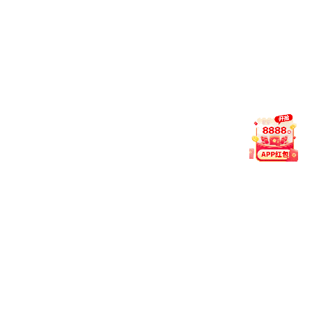
战术选择，从而增强球队整体实力。因此，高管们亲
临现场观摩，无疑是在认真评估他们融入球队可能带
来的效应。
4、对国米未来策略影响
此次高管现场考察不仅仅限于单场比赛，它更反映了
国际米兰对于新一代年轻才俊系统性的关注。这意味
着俱乐部将加大对年轻人的投入，以实现长期可持续
发展。从这些被观察到的新星身上，我们能看到他们
符合国家队及欧洲顶级赛事所需的人才标准，为国米
接下来的人才培养战略指明方向。
同时，根据本次考察结果，国米也可能会重新审视自
身阵容建设。例如，如果桑托斯最终被签约，那么可
能会促使现有某些老将或者替补离开，从而给年轻人