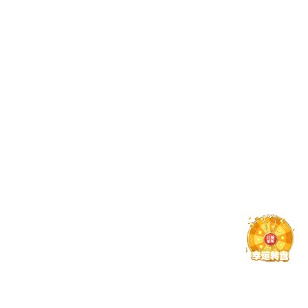
此外，桑托斯的数据也相当亮眼。他不仅能够参与进
攻，还具备一定防守能力，使得他成为了一名全能型
选手。这种多面手特质对于任何一支追求战术灵活性
的球队来说都是不可或缺的资产。因此，在现场观看
他的发挥，可以帮助国米更加全面地评估这名球员是
否符合他们的需求。
桑托斯身上还有一个值得注意之处，那就是他的心理
素质。在面对强敌时，他从不畏惧，总能保持冷静并
发挥出色。这种心理素质无疑为他未来加盟顶级俱乐
部打下了坚实基础，也是让国米高管十分看重的一
点。
3、维卡里奥与吉梅内斯特点
维卡里奥同样是一位极具潜力的新星，他展现出的速