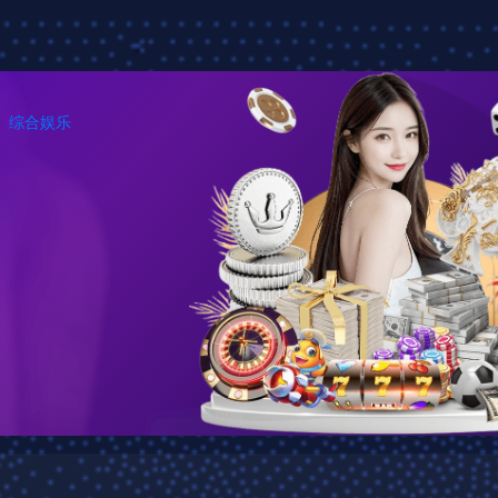
App
关于我们
体育看点
带您畅享全球
门体育项目。
容实时更新
。