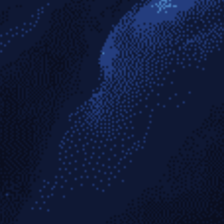
有必要通过集体讨论或单独辅导来帮助这些年轻球员缓解心理压
提高彼此间理解与包容也是当务之急，以助于形成更加团结向上
面效应。
直言梅西加盟后巴黎圣日耳曼所带来的战术变化，使他面临诸多
合以及心理状态，每一个方面都深刻地影响着他的表现，以及整
需要认真审视当前局势，通过有效沟通和积极调整来解决存在的
持竞争力的同时兼顾每位球员特点，将有助于提升整体实力，让
，为俱乐部创造更多辉煌成就。同时，也希望这段时期能成为所
定坚实基础。