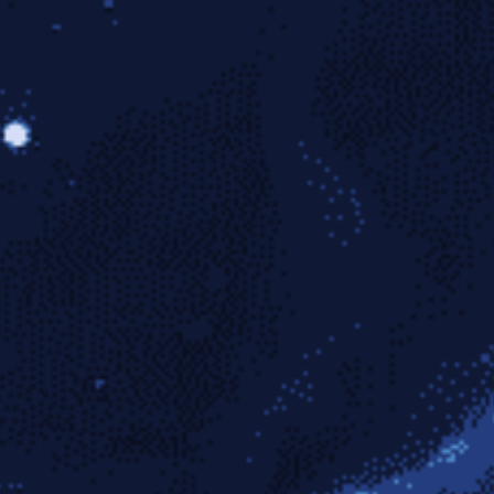
到队友及时响应，从而导致错失良机。这种情况频繁出现，让他
累。
因为新战术所产生的不满情绪逐渐蔓延，使得一些原有默契被打
练组加强沟通，以便尽快找到解决方案，不然这种低迷状态将持
心理的影响
这些变化带给阿什拉夫及其他球员心理层面的影响。在职业体育
应新战术，许多球员开始怀疑自身能力，从而产生焦虑情绪。这
中的投入程度。
的年轻球员来说，更是如此。在面对众多偶像级别选手时，他们
入新体系而倍感焦虑。这种心理负担长此以往，会严重阻碍他们
足球运动的热爱。