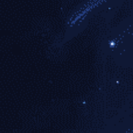
前做出的动作并未得
整体团队表现受到拖
与此同时，球队内部
什拉夫希望能够与教
造成消极影响。
4、对球员
最后，不可忽视的是
一环，而由于无法适
现，还可能妨碍训练
对于像阿什拉夫这样
力，如今又因无法融
他们逐渐远离最初对