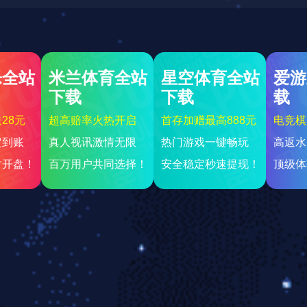
格的变化
队的战术风格发生了明显改变。过去，巴黎圣日耳曼以快速反击
于控制比赛节奏和传控打法。这种转变意味着球队需要更多地依
力量。
阿什拉夫感到困惑，因为他习惯于在边路活动并利用自己的速度
参与到中场配合中去，这无疑增加了他的负担。他发现自己需要
，中场球员们也纷纷调整自己的踢法，使得原本简单直接的进攻
自己的位置定位，这种不适应感直接影响到了他的表现与状态。
色的调整
什拉夫面临着巨大的角色调整压力。在梅西等超级球星加入后，
确且高标准。因此，他必须在防守与进攻之间找到更好的平衡点