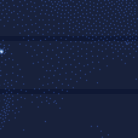
西加盟后巴黎战术变化让他感
2026-06-04 03:21
78 次阅读
首页
/
体育看点
耳曼后，球队的战术体系经历了显著变化，这引起了不少球员的
言梅西的到来使得他在场上的表现感到困惑与不享受。他认为新
挥个人优势。本文将从四个方面对阿什拉夫的观点进行深入解析
、团队配合的问题以及对球员心理的影响，以期全面了解这一现